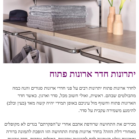
יתרונות חדר ארונות פתוח
לחדר ארונות פתוח יתרונות רבים על פני חדרי ארונות סגורים והנה כמה
מהבולטים שבהם. ראשית, ואולי חשוב מכל, סדר וארגון. כאשר חדר
הארונות פתוח וחשוף מול עיניכם באופן תמידי יהיה קשה מאד (בעין ובלב)
להימנע משמירה עקבית על סדר.
מכירים את התחושה שרודפת אתכם אחרי ש"הפקרתם" בגדים לא מקופלים
מאחורי דלת הזזה? בחדר ארונות פתוח התחושה הזו הופכת לתמונה ברורה
וממשית שלא תאפשר לכם להישאר אדישים. במילים אחרות, חדר ארונות