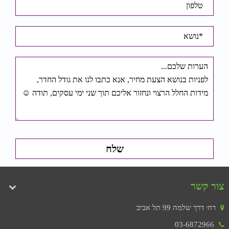
צור קשר
רח׳ דרך שלמה 99 תל אביב
03-6872966