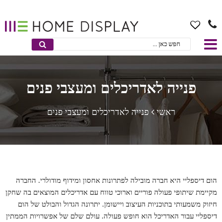
פנייה לאדריכלים ומעצבי פנים
ראשי
פנייה לאדריכלים ומעצבי פנים
הום דיספליי היא חברה מובילה לפתרונות אחסון ומידוף מודולרי. החברה
מקיימת שיתופי פעולה פוריים וארוכי טווח עם אדריכלים המוצאים בה שחקן
חיזוק משמעותי בתוכניות העיצוב ויישומן. יתרונה הגדול והבולט של הום
דיספליי עבור האדריכל הוא חופש פעולה. עולם שלם של אפשרויות הממתין