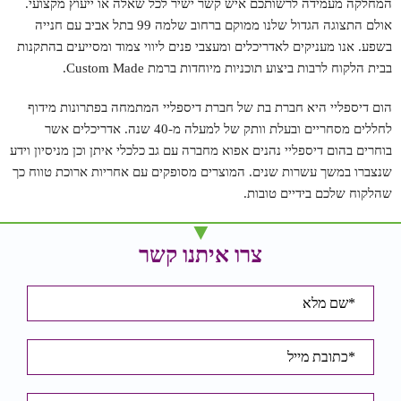
המחלקה מעמידה לרשותכם איש קשר ישיר לכל שאלה או ייעוץ מקצועי.
אולם התצוגה הגדול שלנו ממוקם ברחוב שלמה 99 בתל אביב עם חנייה
בשפע. אנו מעניקים לאדריכלים ומעצבי פנים ליווי צמוד ומסייעים בהתקנות
בבית הלקוח לרבות ביצוע תוכניות מיוחדות ברמת Custom Made.
הום דיספליי היא חברת בת של חברת דיספליי המתמחה בפתרונות מידוף
לחללים מסחריים ובעלת וותק של למעלה מ-40 שנה. אדריכלים אשר
בוחרים בהום דיספליי נהנים אפוא מחברה עם גב כלכלי איתן וכן מניסיון וידע
שנצברו במשך עשרות שנים. המוצרים מסופקים עם אחריות ארוכת טווח כך
שהלקוח שלכם בידיים טובות.
צרו איתנו קשר