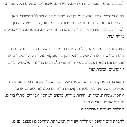
לכם עם מניפת מוצרים מודולריים, חדשניים, איכותיים, אמינים ולכל מטרה.
להום דיספליי קטלוג עשיר ומגוון של מוצרים לבית ולחלל המשרדי. כאן
תמצאו רעיונות וסגנונות חדשניים עבור חדרי ארונות, חדרי שינה, מידוף
לסלון, מערכות מידוף מודולריות למשרד, חדרי ילדים, מחסנים, חדרי כביסה,
מזווה ועוד.
לצד הנראות המדהימה, כל המוצרים והמערכות שלנו בהום דיספליי הם
מופת של סדר וארגון. שילוב יוצא דופן בין פונקציונאליות לדקורטיביות. אנו
עובדים עם מניפת צבעים עשירה וחומרי גלם רבים כגון עץ, פלסטיק, כרום,
אלומיניום, זכוכית ועוד.
המערכות המתקדמות והחדשניות של הום דיספליי מגיעות ביחד עם מבחר
פריטים משלימים כמו עשרות קולבים מיוחדים בסגנונות שונים, ארוניות
אחסון, מגירות, שידות, יחידות מידוף, מדפים למחסן, אביזרים, מתלי בגדים,
יחידות אחסון נעליים ועוד.
מחלקה ייעודית לאדריכלים
לחברת הום דיספליי מחלקה ייעודית המשרתת אדריכלים ומעצבי פנים.