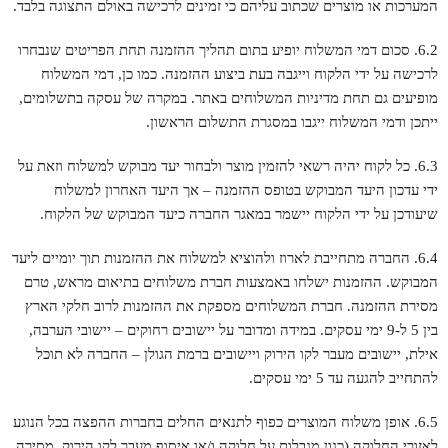
המערכות או מוצרים שכתוב עליהם כי זמינים לרכישה באולם התצוגה בלבד.
6.2. סכום דמי המשלוח יופיע בתום תהליך ההזמנה תחת הפריטים שנבחרו
לרכישה על ידי הלקוח וייגבה בעת ביצוע ההזמנה. כמו כן, דמי המשלוח
מופיעים גם תחת מדיניות המשלוחים באתר. במקרה של עסקה בתשלומים,
ייתכן ודמי המשלוח ייגבו במסגרת התשלום הראשון.
6.3. כל לקוח יהיה רשאי להזמין מוצר ולבחור יעד מבוקש למשלוח וזאת על
ידי עדכון היעד המבוקש בטופס ההזמנה – אך היעד האחרון למשלוח
שיעודכן על ידי הלקוח יישמר במאגר החברה כיעד המבוקש של הלקוח.
6.4. החברה מתחייבת לארוז ולהוציא למשלוח את ההזמנות תוך יומיים ליעד
המבוקש. ההזמנות ישלחו באמצעות חברת משלוחים בתיאום מראש, טרם
מסירת ההזמנה. חברת המשלוחים מספקת את ההזמנות לרוב חלקי הארץ
בין 5 ל-9 ימי עסקים. במידה ומדובר על יישובים רחוקים – יישובי הערבה,
אילת, יישובים מעבר לקו הירוק ויישובים ברמת הגולן – החברה לא תוכל
להתחייב להגעה עד 5 ימי עסקים.
6.5. אופן משלוח המוצרים כפוף לתנאים החלים בחברות ההפצה בכל הנוגע
לאזורי החלוקה (כגון מגבלות על חלוקה ו/או איסוף מעבר לקו הירוק, מסירה