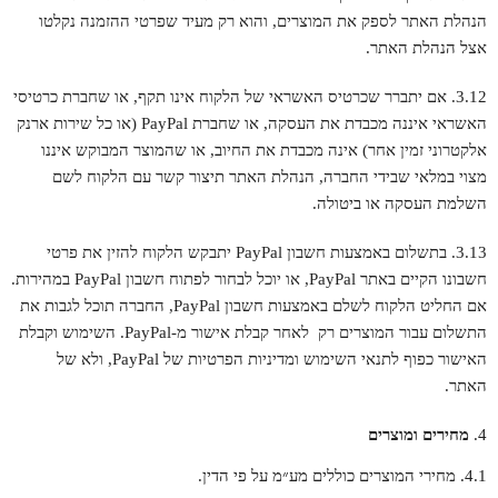
הנהלת האתר לספק את המוצרים, והוא רק מעיד שפרטי ההזמנה נקלטו
אצל הנהלת האתר.
3.12. אם יתברר שכרטיס האשראי של הלקוח אינו תקף, או שחברת כרטיסי
האשראי איננה מכבדת את העסקה, או שחברת PayPal (או כל שירות ארנק
אלקטרוני זמין אחר) אינה מכבדת את החיוב, או שהמוצר המבוקש איננו
מצוי במלאי שבידי החברה, הנהלת האתר תיצור קשר עם הלקוח לשם
השלמת העסקה או ביטולה.
3.13. בתשלום באמצעות חשבון PayPal יתבקש הלקוח להזין את פרטי
חשבונו הקיים באתר PayPal, או יוכל לבחור לפתוח חשבון PayPal במהירות.
אם החליט הלקוח לשלם באמצעות חשבון PayPal, החברה תוכל לגבות את
התשלום עבור המוצרים רק לאחר קבלת אישור מ-PayPal. השימוש וקבלת
האישור כפוף לתנאי השימוש ומדיניות הפרטיות של PayPal, ולא של
האתר.
מחירים
ומוצרים
4.1. מחירי המוצרים כוללים מע״מ על פי הדין.