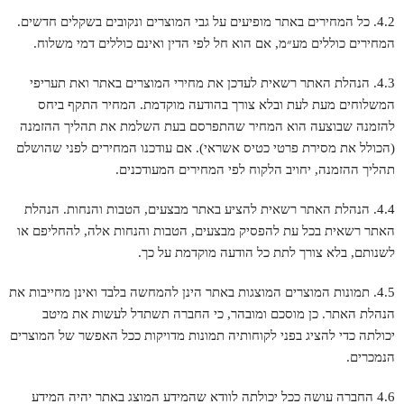
4.2. כל המחירים באתר מופיעים על גבי המוצרים ונקובים בשקלים חדשים.
המחירים כוללים מע״מ, אם הוא חל לפי הדין ואינם כוללים דמי משלוח.
4.3. הנהלת האתר רשאית לעדכן את מחירי המוצרים באתר ואת תעריפי
המשלוחים מעת לעת ובלא צורך בהודעה מוקדמת. המחיר התקף ביחס
להזמנה שבוצעה הוא המחיר שהתפרסם בעת השלמת את תהליך ההזמנה
(הכולל את מסירת פרטי כטיס אשראי). אם עודכנו המחירים לפני שהושלם
תהליך ההזמנה, יחויב הלקוח לפי המחירים המעודכנים.
4.4. הנהלת האתר רשאית להציע באתר מבצעים, הטבות והנחות. הנהלת
האתר רשאית בכל עת להפסיק מבצעים, הטבות והנחות אלה, להחליפם או
לשנותם, בלא צורך לתת כל הודעה מוקדמת על כך.
4.5. תמונות המוצרים המוצגות באתר הינן להמחשה בלבד ואינן מחייבות את
הנהלת האתר. כן מוסכם ומובהר, כי החברה תשתדל לעשות את מיטב
יכולתה כדי להציג בפני לקוחותיה תמונות מדויקות ככל האפשר של המוצרים
הנמכרים.
4.6 החברה עושה ככל יכולתה לוודא שהמידע המוצג באתר יהיה המידע