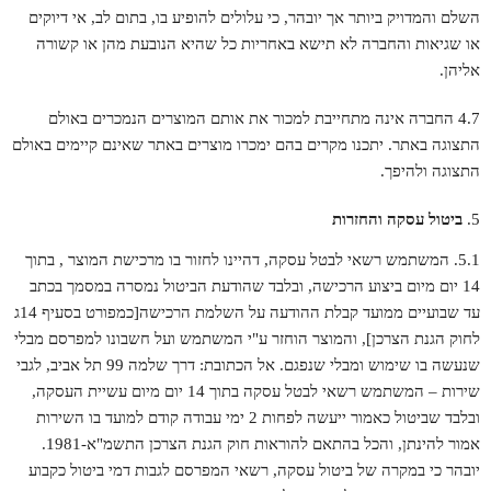
השלם והמדויק ביותר אך יובהר, כי עלולים להופיע בו, בתום לב, אי דיוקים
או שגיאות והחברה לא תישא באחריות כל שהיא הנובעת מהן או קשורה
אליהן.
4.7 החברה אינה מתחייבת למכור את אותם המוצרים הנמכרים באולם
התצוגה באתר. יתכנו מקרים בהם ימכרו מוצרים באתר שאינם קיימים באולם
התצוגה ולהיפך.
ביטול עסקה והחזרות
5.1. המשתמש רשאי לבטל עסקה, דהיינו לחזור בו מרכישת המוצר , בתוך
14 יום מיום ביצוע הרכישה, ובלבד שהודעת הביטול נמסרה במסמך בכתב
עד שבועיים ממועד קבלת ההודעה על השלמת הרכישה[כמפורט בסעיף 14ג
לחוק הגנת הצרכן], והמוצר הוחזר ע"י המשתמש ועל חשבונו למפרסם מבלי
שנעשה בו שימוש ומבלי שנפגם. אל הכתובת: דרך שלמה 99 תל אביב, לגבי
שירות – המשתמש רשאי לבטל עסקה בתוך 14 יום מיום עשיית העסקה,
ובלבד שביטול כאמור ייעשה לפחות 2 ימי עבודה קודם למועד בו השירות
אמור להינתן, והכל בהתאם להוראות חוק הגנת הצרכן התשמ"א-1981.
יובהר כי במקרה של ביטול עסקה, רשאי המפרסם לגבות דמי ביטול כקבוע