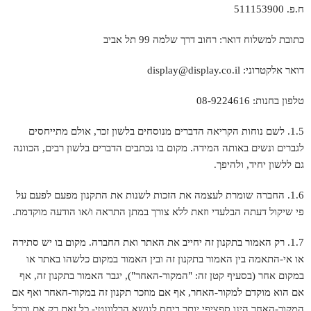
ח.פ. 511153900
כתובת למשלוח דואר: רחוב דרך שלמה 99 תל אביב
דואר אלקטרוני: display@display.co.il
טלפון בחנות: 08-9224616
1.5. לשם נוחות הקריאה הדברים מנוסחים בלשון זכר, אולם מתייחסים
לגברים ונשים באותה המידה. מקום בו נכתבים הדברים בלשון רבים, הכוונה
גם ללשון יחיד, ולהיפך.
1.6. החברה שומרת לעצמה את הזכות לשנות את התקנון מפעם לפעם על
פי שיקול דעתה הבלעדי וזאת ללא צורך במתן התראה ו/או הודעה מוקדמת.
1.7. רק האמור בתקנון זה יחייב את האתר ואת החברה. מקום בו יש סתירה
או אי-התאמה בין האמור בתקנון זה ובין האמור במקום כלשהו באתר או
במקום אחר (בסעיף קטן זה: "המקור-האחר"), יגבר האמור בתקנון זה, אף
אם הוא מוקדם למקור-האחר, אף אם מוזכר תקנון זה במקור-האחר ואף אם
המקור-האחר הינו ספציפי יותר ביחס לנושא הרלוונטי- כל זאת רק אם וככל