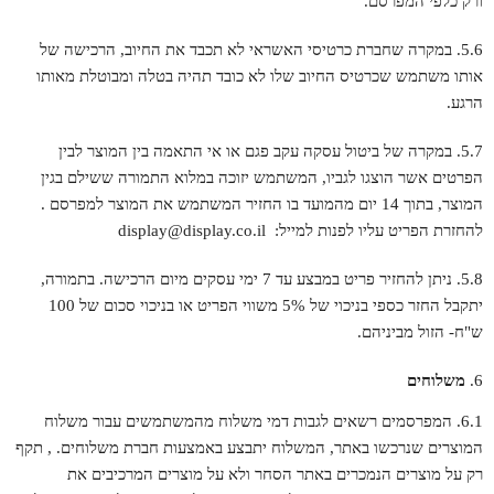
ורק כלפי המפרסם.
5.6. במקרה שחברת כרטיסי האשראי לא תכבד את החיוב, הרכישה של
אותו משתמש שכרטיס החיוב שלו לא כובד תהיה בטלה ומבוטלת מאותו
הרגע.
5.7. במקרה של ביטול עסקה עקב פגם או אי התאמה בין המוצר לבין
הפרטים אשר הוצגו לגביו, המשתמש יזוכה במלוא התמורה ששילם בגין
המוצר, בתוך 14 יום מהמועד בו החזיר המשתמש את המוצר למפרסם .
להחזרת הפריט עליו לפנות למייל:
display@display.co.il
5.8. ניתן להחזיר פריט במבצע עד 7 ימי עסקים מיום הרכישה. בתמורה,
יתקבל החזר כספי בניכוי של 5% משווי הפריט או בניכוי סכום של 100
ש"ח- הזול מביניהם.
משלוחים
6.1. המפרסמים רשאים לגבות דמי משלוח מהמשתמשים עבור משלוח
המוצרים שנרכשו באתר, המשלוח יתבצע באמצעות חברת משלוחים. , תקף
רק על מוצרים הנמכרים באתר הסחר ולא על מוצרים המרכיבים את