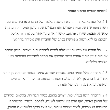
כלשהו של האתר ו/או החברה ללא אישור החברה מראש ובכתב.
9.זכויות יוצרים וסימני מסחר
9.1. כל הנמצא באתר זה, הוא רכושה הבלעדי של החברה או בשימוש עם
רשות מפורשת של זכויות יוצרים ו/או הבעלים של הסימן המסחרי. העתקה
כלשהי, הפצה, שידור, פרסום, קישור, או שינוי אחר של אתר זה או כל
הנמצא בו ללא רשות מפורשת בכתב של החברה היא אסורה בהחלט.
9.2. כל הפרה של מדיניות זו עלולה לגרום להפרת זכות יוצרים, סימן מסחר
או זכות קניין רוחני אחרת אשר תחשוף את המפר לתביעות אזרחיות ו/או
הליכים פליליים.
9.3. אתר זה כולל חומר המוגן בזכויות יוצרים, סימני מסחר וזכויות קנין רוחני
אחרות, לרבות, אך לא רק, מלל, תוכנות, תמונות, מוזיקה ווידאו, גרפיקה
וסאונד, וכן את כל התוכן של האתר.
9.4. החברה הינה בעלת זכות יוצרים בתוכן, בסדר הבחירה, בתיאום ובקידום
של התוכן באתר, ואף גורם אינו רשאי לשנות, לפרסם, לשדר, להשתתף
בהעברה או מכירה, ליצור יצירות נגזרות, או לנצל בדרך כלשהי את התוכן,