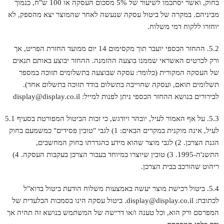
בחוק, ואשר יסתכמו לשיעור של 5% מסכום העסקה או 100 ש"ח, כנמוך
מביניהם. במקרה של ביטול עסקה שנעשה לאחר שהמוצר יצא מהספק, לא
יוחזרו ללקוח דמי משלוח.
5.2. ההחזר הכספי יועבר תוך מקסימום 14 יום ממועד החזרת הפריט, אך
ורק לכרטיס האשראי שממנו בוצעה ההזמנה. ההחזר יבוצע באותם תנאים
של העסקה המקורית (כלומר: עסקה שבוצעה בתשלומים תזוכה במספר
תשלומים תואם, ועסקה שחוייבה בתשלום בודד תזוכה בתשלום אחד).
לבירורים בנושא ההחזר הכספי ניתן לפנות למייל:
display@display.co.il
5.3. על אף האמור לעיל, יובהר ויודגש, כי זכות הביטול המפורטת בסעיף 5.1
לעיל, אינה מוקנית במקרים הבאים: 1) לגבי "טובין פסידים" כמשמעם בחוק
הגנת הצרכן. 2) לגבי מוצר שהוא מידע כהגדרתו בחוק המחשבים,
התשנ'ה-1995. 3) טובין שיוצרו במיוחד בעבור הצרכן בעקבות העסקה. 4)
ריהוט שהורכב בבית הצרכן.
5.4. ביטול רכישת מוצר יעשה באמצעות משלוח הודעת ביטול בדוא"ל
לכתובת:
display@display.co.il
. ביטול עסקה הינו בסמכות הבלעדית של
המפרסם ורק הוא, וכל טענה ו/או דרישה של המשתמש בנושא זה תהיה אך