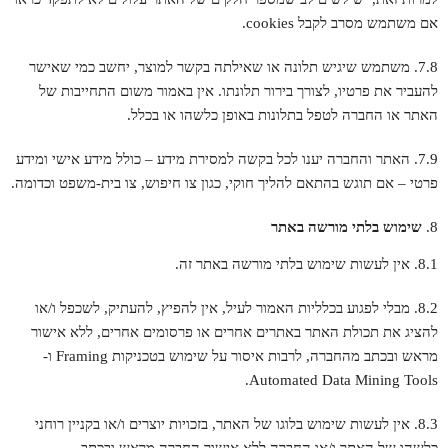
אם משתמש מסרב לקבל cookies.
7.8. משתמש שיגיש תלונה או שאילתה בקשר למוצר, יחשב כמי שאישר
להעביר את פרטיו, לצורך בירור תלונתו. אין באמור משום התחייבות של
האתר או החברה לטפל בתלונות באופן כלשהו או בכלל.
7.9. האתר והחברה יענו לכל בקשה למסירת מידע – כולל מידע אישי ומידע
פרטי – אם תוגש בהתאם להליך חוקי, כגון צו חיפוש, צו בית-משפט וכדומה.
שימוש בלתי מורשה באתר
8.1. אין לעשות שימוש בלתי מורשה באתר זה.
8.2. מבלי לפגוע בכלליות האמור לעיל, אין להפיץ, להעתיק, לשכפל ו/או
להציג את תכולת האתר באתרים אחרים או פרסומים אחרים, ללא אישור
מראש ובכתב מהחברה, לרבות איסור על שימוש בטכניקות Framing ו-
Automated Data Mining Tools.
8.3. אין לעשות שימוש בלוגו של האתר, בזכויות יוצרים ו/או בקניין רוחני