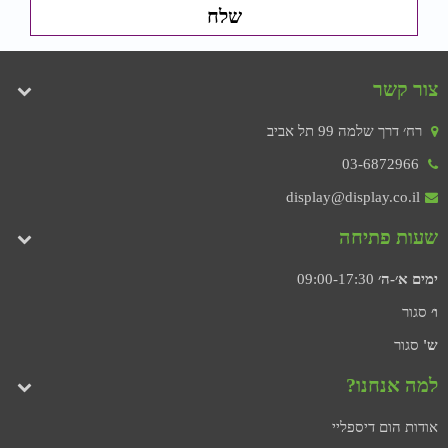
צור קשר
רח׳ דרך שלמה 99 תל אביב
03-6872966
display@display.co.il
שעות פתיחה
ימים א׳-ה׳
09:00-17:30
ו׳
סגור
ש'
סגור
למה אנחנו?
אודות הום דיספליי