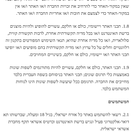
שאין במקור-האחר כדי להרחיב את זכויות החברה ו/או האתר ו/או אין
במקור-האחר כדי לצמצם את חובות ו/או אחריות החברה ו/או האתר.
1.8. תכני האתר ויישומיו, כולם או חלקם, עשויים להופיע ולהיות מוצגים
ברשת האינטרנט ו/או בכל מדיה תקשורתית אחרת, לרבות תקשורת קווית,
סלולארית, ו/או כל מדיה אחרת שהיא; תנאי השימוש המפורטים בתקנון זה
רלוונטיים וחלים על כל ערוץ ו/או מדיה תקשורתית בהם מופיעים ו/או יופיעו
תכני האתר ו/או יישומיו, כולם או חלקם, בשינויים המחויבים.
1.9. תכני האתר, כולם או חלקם, עשויים להיות מתורגמים לשפות שונות
באמצעות כלי תרגום שונים; תכני האתר בניסוחם בשפה העברית בלבד
מחייבים את החברה. תרגומם ככל שיעשה לשפות שונות הינו לנוחות
המשתמש בלבד.
המשתמשים
2.1. רשאי להשתמש באתר כל אזרח ישראלי, בגיל 18 ומעלה, שברשותו תא
דואר-אלקטרוני פעיל ונגיש ברשת האינטרנט וכרטיס אשראי תקף מחברת
אשראי ישראלית.