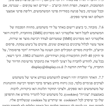
הסתמכות, הוצאה, הפרת חוזה וכיוצ"ב – ישירים ו/או עקיפים – שנגרמו, אם
וככל שנגרמו, בשל פגיעה בסודיות פרטי המשתמשים, דליפת פרטי אמצעי
תשלום ו/או פרטי ספקים.
7.6. מובהר, כי ביצוע רישום באתר על ידי משתמש, מהווה הסכמה של
המשתמש לקבל דואר אלקטרוני ו/או מסרונים [SMS] מהחברה, לרבות דואר
אלקטרוני ו/או מסרונים [SMS] שמטרתם לעודד רכישת מוצר או שירות,
אשר עשוי לכלול עדכונים בנושאים שונים, פרטים על ביצוע עסקה, פרסום
וכיוצ"ב, ולרבות מסרים המכילים תוכן העונה על ההגדרה "דבר פרסומת", על
פי תיקון 40 לחוק התקשורת (בזק ושידורים), התשמ"ב-1982. הינך רשאי,
בכל עת, להודיע לחברה על רצונך להסיר את כתובתך מרשימת הדיוור של
החברה, ע"י שליחת הודעה ל:
display@display.co.il
7.7. האתר והחברה יהיו רשאים להשתמש במידע אישי של משתמש
לצרכים פנימיים בלבד, כגון ניתוח מידע מצרפי בדבר דפוסי רכישה והתנהגות
של משתמשים ו/או ספקים, ולצרכי תחקור תלונות ו/או ביקורות, לרבות
באמצעות "עוגייה" (cookies). כל משתמש יכול להגדיר מחדש את הדפדפן
שלו כך שיסרב לכל הcookies או שיתריע על cookies שנשלחים אליו.
למרות זאת, יש לשים לב שמספר חלקים של האתר עלולים לא לתפקד כראוי