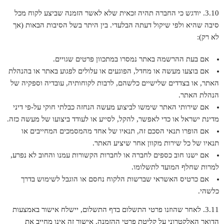
3.10. יודגש כי החברה תהיה זכאית שלא לאשר הזמנה שביצע לקוח מכל
סיבה שהיא ולפי שיקול דעתה הבלעדי. בין היתר בשל הסיבות הבאות (אך
לא רק):
אם בעת ההרשמה באתר נמסרו במתכוון פרטים שגויים.
אם בוצעו מעשה או מחדל, הפוגעים או עלולים לפגוע באתר או בהנהלת
האתר, או בצדדים שלישיים כלשהם, לרבות לקוחותיה, עובדיה וספקיה של
הנהלת האתר.
אם שירותי האתר שימשו לביצוע מעשה הנחזה כבלתי חוקי על-פי דיני
מדינת ישראל או כדי לאפשר, להקל, לסייע או לעודד ביצועו של מעשה כזה.
אם הופרו תנאי הסכם זה, תנאיו של אחד מהמסמכים המחייבים או
תנאיו של כל שירות מקוון אחר שיציע האתר.
אם ישנו חוב כספים לחברה או לחברות הקשורות עמנו והחוב לא נפרע,
למרות שחלף המועד לתשלומו.
אם כרטיס האשראי שברשות הלקוח נחסם או הוגבל לשימוש בדרך
כלשהי.
3.11. לאחר שהוזנו פרטי התשלום בדף התשלום, יישלח אישור באמצעות
הדואר האלקטרוני על קליטת פרטי ההזמנה. אישור זה אינו מחייב את