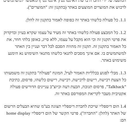
המופעל על ידי החברה ברשת האינטרנט ("אינטרנט") ומאפשר למשתמשים
לרכוש את המוצרים המוצעים באתר (בתקנון זה: "המוצרים").
1.1. כל פעולה כלשהי באתר זה כפופה לאמור בתקנון זה להלן.
1.2. כל המבצע פעולה כלשהי באתר זה מעיד על עצמו שקרא בעיון ובדקדוק
את פרטי תקנון זה וכי הוא מקבל על עצמו, ללא סייג, באופן בלתי חוזר, את
כל האמור בתקנון זה. תקנון זה מהווה הסכם לכל דבר ועניין בין האתר
למשתמשים בו. אם אינך מסכים לתנאי כלשהו מתנאי השימוש נא הימנע
משימוש באתר.
1.3. מבלי לפגוע בכלליות האמור לעיל, המונח "פעולה" בתקנון זה משמעותו
כל הצעת רכישה, רישום לרכישה, רכישה, רישום כלשהו, פרסום, כתיבת
"Talkback", פרסום תגובה, הבעת דעה וכיוצ"ב עניינים הדורשים פעולה
אקטיבית מעבר לקריאת המפורסם באתר זה.
1.4 הום דיספליי שייכת לחברת דיספליי תצוגה בע"מ שהיא הבעלים הרשום
של האתר (להלן: "החברה"). פרטי הקשר של הום דיספליי home display
הם: