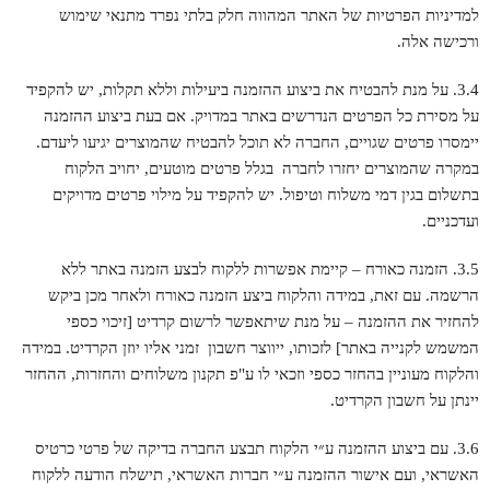
למדיניות הפרטיות של האתר המהווה חלק בלתי נפרד מתנאי שימוש
ורכישה אלה.
3.4. על מנת להבטיח את ביצוע ההזמנה ביעילות וללא תקלות, יש להקפיד
על מסירת כל הפרטים הנדרשים באתר במדויק. אם בעת ביצוע ההזמנה
יימסרו פרטים שגויים, החברה לא תוכל להבטיח שהמוצרים יגיעו ליעדם.
במקרה שהמוצרים יחזרו לחברה בגלל פרטים מוטעים, יחויב הלקוח
בתשלום בגין דמי משלוח וטיפול. יש להקפיד על מילוי פרטים מדויקים
ועדכניים.
3.5. הזמנה כאורח – קיימת אפשרות ללקוח לבצע הזמנה באתר ללא
הרשמה. עם זאת, במידה והלקוח ביצע הזמנה כאורח ולאחר מכן ביקש
להחזיר את ההזמנה – על מנת שיתאפשר לרשום קרדיט [זיכוי כספי
המשמש לקנייה באתר] לזכותו, ייווצר חשבון זמני אליו יוזן הקרדיט. במידה
והלקוח מעוניין בהחזר כספי וזכאי לו ע"פ תקנון משלוחים והחזרות, ההחזר
יינתן על חשבון הקרדיט.
3.6. עם ביצוע ההזמנה ע״י הלקוח תבצע החברה בדיקה של פרטי כרטיס
האשראי, ועם אישור ההזמנה ע״י חברות האשראי, תישלח הודעה ללקוח