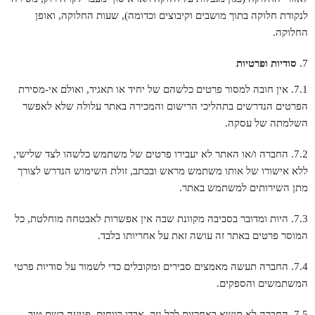
לנקודת חלוקה בתוך מושבים וקיבוצים וכדומה), שעות החלוקה, ואופן
החלוקה.
סודיות ופרטיות
7.1. אין חובה למסור פרטים כלשהם של יחיד או תאגיד, ואולם אי-מסירת
הפרטים הנדרשים בתהליכי הרישום והמכירה באתר עלולה שלא לאפשר
השלמתה של עסקה.
7.2. החברה ו/או האתר לא יעבירו פרטים של משתמש כלשהו לצד שלישי,
ללא אישורו של אותו משתמש מראש ובכתב, זולת השימוש הנדרש לצורך
מתן השירותים למשתמש באתר.
7.3. היות ומדובר בסביבה מקוונת שבה אין אפשרות לאבטחה מוחלטת, כל
המוסר פרטים באתר זה עושה זאת על אחריותו בלבד.
7.4. החברה תעשה מאמצים סבירים ומקובלים כדי לשמור על סודיות פרטי
המשתמשים והספקים.
7.5. החברה לא תישא באחריות לכל נזק, אבדן רווחים, פגיעה בשם טוב,