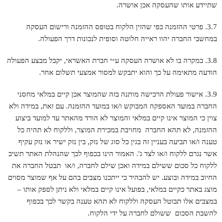
שתיידע אותו שהעסקה אכן אושרה.
3.7. פרטי ההזמנה כפי שהזין הלקוח בטופס ההזמנה ורישום העסקה
במחשבי החברה יהוו ראייה חלוטה וסופית לנכונות דרך הפעולה.
3.8. במקרה בו לא אושרה העסקה ע״י חברת האשראי, יקבל מבצע הפעולה
הודעה מתאימה על כך והוא יתבקש למסור אמצעי תשלום אחר.
3.9. אישור פעולת הרכישה מותנה בזה שהמוצר אכן קיים במלאי מחסני
החברה במועד האספקה המבוקש ו/או במועד ההזמנה. עם זאת, במידה ולא
צוין כי המוצר אינו קיים במלאי והמוצר לא הורד מהאתר עד למועד ביצוע
ההזמנה, לא תהא החברה מחויבת במכירת המוצר, וללקוח לא תהיה כל
טענה ו/או תביעה בעניין זה בגין כל סוג של נזק, בין נזק ישיר או נזק עקיף
אשר נגרם ללקוח ו/או לצד ג'. האמור הינו בכפוף לכך שהנהלת האתר תשיב
ללקוח כל סכום ששילם במידה ואכן שילם לחברה, ו/או תבטל החברה את
החיוב במידה ובוצע. יש להבהיר כי ייתכנו מצבים בהם על אף שמוצר מסוים
מוצג באתר כקיים במלאי, בפועל אינו קיים במלאי ולא ניתן לספק אותו –
במצבים אלו תבוטל העסקה וללקוח לא תהא טענה בקשר לכך בכפוף
להשבת הסכום ששולם לחברה על ידי הלקוח.