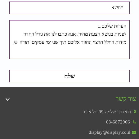
צור קשר
רח׳ דרך שלמה 99 תל אביב
03-6872966
display@display.co.il