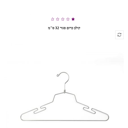
דורג
קולב כרום סגור 32 ס"מ
1.00
מתוך
5