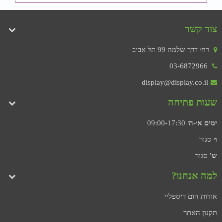
צור קשר
רח׳ דרך שלמה 99 תל אביב
03-6872966
display@display.co.il
שעות פתיחה
ימים א׳-ה׳
09:00-17:30
ו׳
סגור
ש'
סגור
למה אנחנו?
אודות הום דיספליי
תקנון האתר