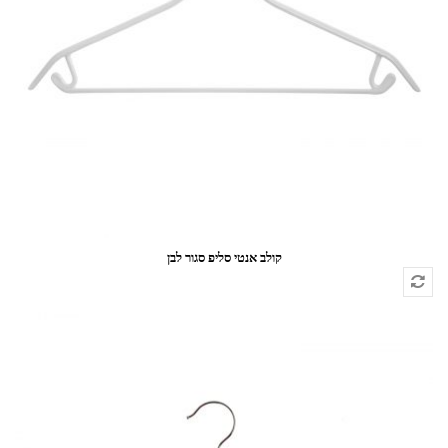
קולב אנטי סליפ סגור לבן