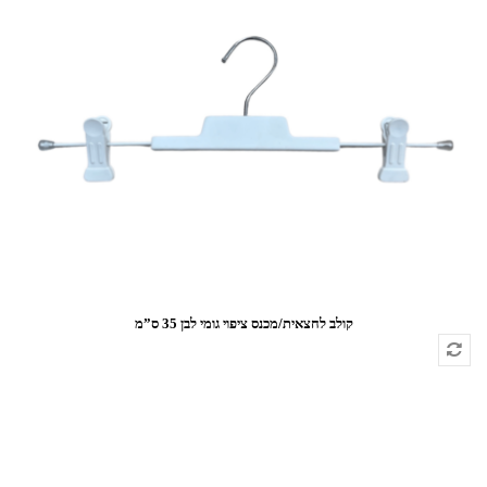
קולב לחצאית/מכנס ציפוי גומי לבן 35 ס”מ