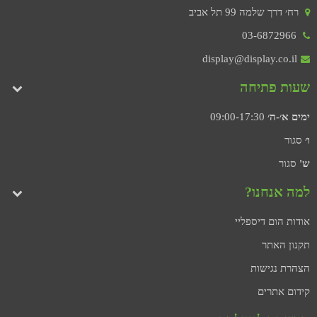
רח׳ דרך שלמה 99 תל אביב
03-6872966
display@display.co.il
שעות פתיחה
ימים א׳-ה׳
09:00-17:30
ו׳
סגור
ש'
סגור
למה אנחנו?
אודות הום דיספליי
תקנון האתר
הצהרת נגישות
קידום אתרים