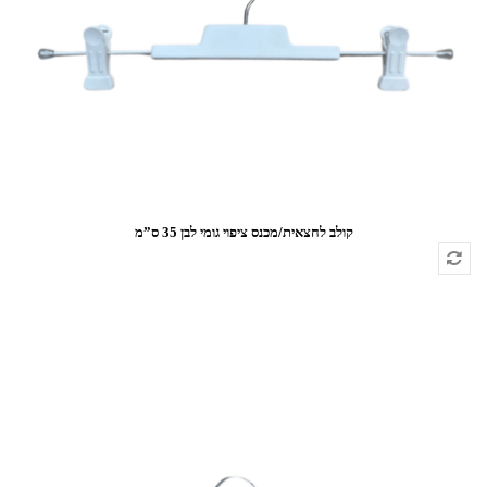
קולב לחצאית/מכנס ציפוי גומי לבן 35 ס”מ