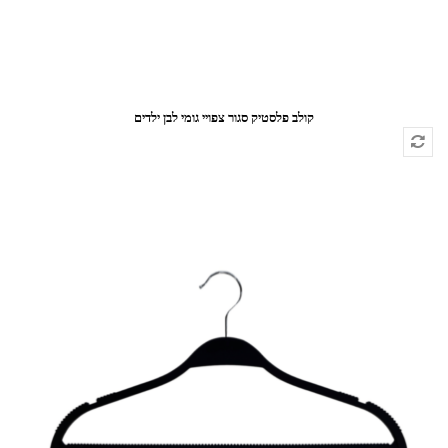
קולב פלסטיק סגור צפויי גומי לבן ילדים