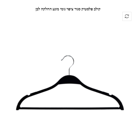
קולב פלסטיק סגור ציפוי גומי מונע החלקה לבן