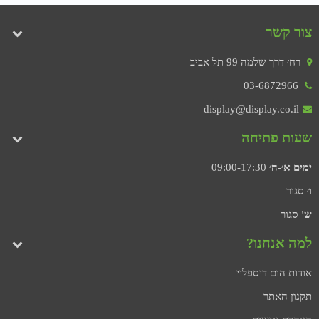
צור קשר
רח׳ דרך שלמה 99 תל אביב
03-6872966
display@display.co.il
שעות פתיחה
ימים א׳-ה׳
09:00-17:30
ו׳
סגור
ש'
סגור
למה אנחנו?
אודות הום דיספליי
תקנון האתר