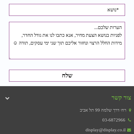
צור קשר
רח׳ דרך שלמה 99 תל אביב
03-6872966
display@display.co.il