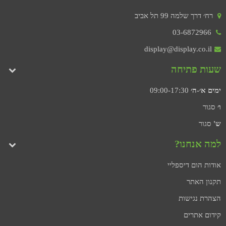
רח׳ דרך שלמה 99 תל אביב
03-6872966
display@display.co.il
שעות פתיחה
ימים א׳-ה׳
09:00-17:30
ו׳
סגור
ש'
סגור
למה אנחנו?
אודות הום דיספליי
תקנון האתר
הצהרת נגישות
קידום אתרים