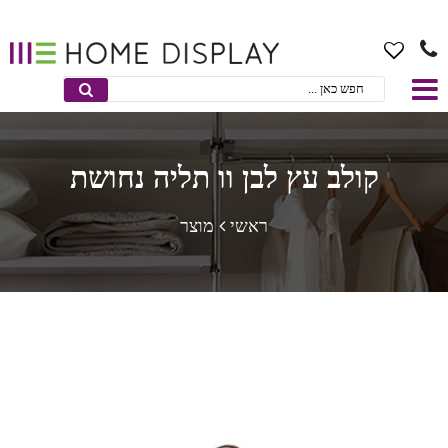
קולב עץ לבן וו תליה נחושת
ראשי
מוצר