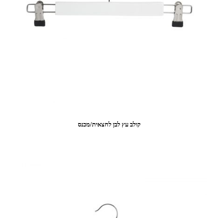
קולב עץ לבן לחצאית/מכנס