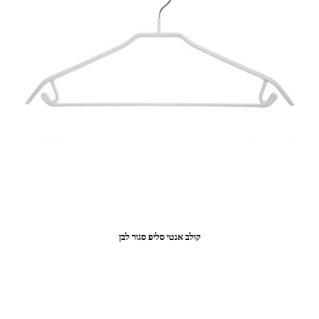
קולב אנטי סליפ סגור לבן