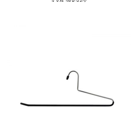
קולב כרום סגור 32 ס"מ
1.00
מתוך
5